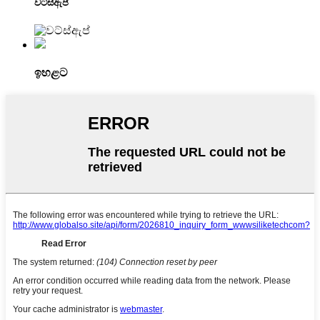
වට්ස්ඇප්
ඉහළට