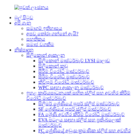
මුල් පිටුව
අපි ගැන
සමාගම් ඉතිහාසය
අපව තෝරා ගන්නේ ඇයි?
සහතිකය
සමාජ වගකීම
නිෂ්පාදන
සිලිකොන් ආකලන
සිලිකොන් මාස්ටර්බැච් LYSI මාලාව
සිලිකොන් කුඩු
සීරීම් විරෝධී මාස්ටර්බැච්
සීරීම්-විරෝධී මාස්ටර්බැච්
කිවිසුම් විරෝධී මාස්ටර්බැච්
WPC සඳහා ආකලන මාස්ටර්බැච්
ඉහළ කාර්යසාධනයක් සහිත ස්ලිප් සහ අවහිර කිරීම්
විරෝධී මාස්ටර්බැච්
සිලිමර් ශ්‍රේණියේ සුපර් ස්ලිප් මාස්ටර්බැච්
SF ශ්‍රේණියේ සුපර් ස්ලිප් මාස්ටර්බැච්
FA ශ්‍රේණි අවහිර කිරීම් විරෝධී මාස්ටර්බැච්
EVA පටලය සඳහා ස්ලිප් සහ ප්‍රති-බ්ලොක්
මාස්ටර්බැච්
FC ශ්‍රේණියේ අඩු-සංක්‍රමණික ස්ලිප් සහ අවහිර