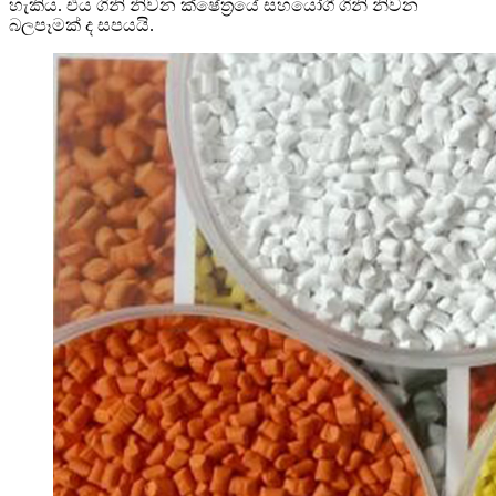
හැකිය. එය ගිනි නිවන ක්ෂේත්‍රයේ සහයෝගී ගිනි නිවන
බලපෑමක් ද සපයයි.