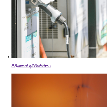
සිලිකොන් අධිවිසර්ජන 2