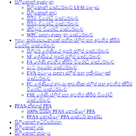
සිලිකොන් ආකලන
සිලිකොන් මාස්ටර්බැච් LYSI මාලාව
සිලිකොන් කුඩු
සීරීම් විරෝධී මාස්ටර්බැච්
සීරීම්-විරෝධී මාස්ටර්බැච්
කිවිසුම් විරෝධී මාස්ටර්බැච්
WPC සඳහා ආකලන මාස්ටර්බැච්
ඉහළ කාර්යසාධනයක් සහිත ස්ලිප් සහ අවහිර කිරීම්
විරෝධී මාස්ටර්බැච්
සිලිමර් ශ්‍රේණියේ සුපර් ස්ලිප් මාස්ටර්බැච්
SF ශ්‍රේණියේ සුපර් ස්ලිප් මාස්ටර්බැච්
FA ශ්‍රේණි අවහිර කිරීම් විරෝධී මාස්ටර්බැච්
මැට් ප්‍රයෝග මාස්ටර්බැච්
EVA පටලය සඳහා ස්ලිප් සහ ප්‍රති-බ්ලොක්
මාස්ටර්බැච්
FC ශ්‍රේණියේ අඩු-සංක්‍රමණික ස්ලිප් සහ අවහිර කිරීම්
විරෝධී මාස්ටර්බැච්
FSE ශ්‍රේණි ස්ලිප් සහ අවහිර කිරීම් විරෝධී
මාස්ටර්බැච්
PFAS-නිදහස් PPA
100% පිරිසිදු PFAS නොමිලේ PPA
PFAS නොමිලේ PPA මාස්ටර් කාණ්ඩ
සිලිකොන් අධිවිසර්ජන
සිලිකොන් ගම්
සිලිකොන් තරලය