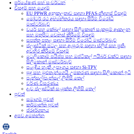
පර්යේෂණ සහ සංවර්ධන
විසඳුම් සහ යෙදුම්
EU PPWR අනුකූලතාව සඳහා PFAS-නිදහස් විසඳුම්
මෝටර් රථ අභ්‍යන්තරය සඳහා සීරීම් විරෝධී
මාස්ටර්බැච්
වයර් සහ කේබල් සඳහා සිලිකොන් සැකසුම් ආකලන
සහ මතුපිට වෙනස් කිරීමේ විසඳුම්
සපත්තු පතුළ සඳහා සීරීම් විරෝධී මාස්ටර්බැච්
ප්ලාස්ටික් පටල සහ ඇසුරුම් සඳහා ස්ලිප් සහ ප්‍රති-
අවහිර කිරීමේ විසඳුම්
ටෙලිකොම් පයිප්ප සහ ඔප්ටිකල් ෆයිබර් ඩක්ට් සඳහා
සිලිකොන් මාස්ටර්බැච්
පැළඳිය හැකි උපාංගය සඳහා Si-TPV
සුදු සහ මුළුතැන්ගෙයි උපකරණ සඳහා සිලිකොන් ඉටි
පැන්සල්/පැන්සල් ලිහිසි තෙල්
වර්ණ විසරණය
දැව ප්ලාස්ටික් සංයුක්ත ලිහිසි තෙල්
පුවත්
සමාගම් පුවත්
කර්මාන්ත පුවත්
ප්රදර්ශනය
අපව අමතන්න