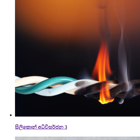
සිලිකොන් අධිවිසර්ජන 3