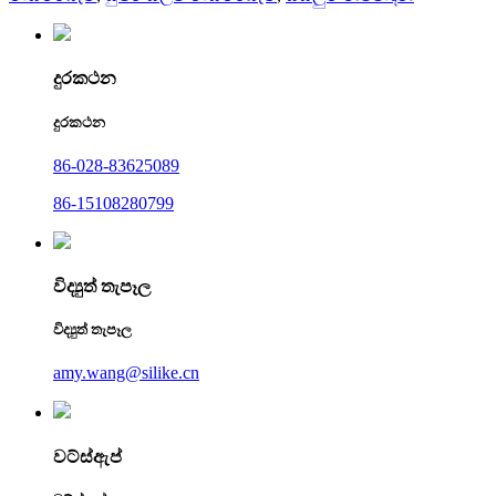
දුරකථන
දුරකථන
86-028-83625089
86-15108280799
විද්‍යුත් තැපෑල
විද්‍යුත් තැපෑල
amy.wang@silike.cn
වට්ස්ඇප්