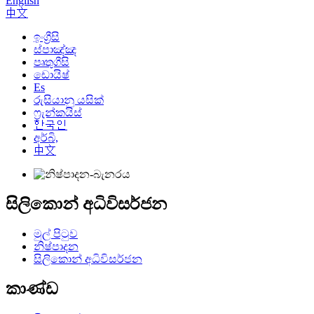
English
中文
ඉංග්‍රීසි
ස්පාඤ්ඤ
පෘතුගීසි
ඩොයිෂ්
Es
රුසියානු යසික්
ෆ්‍රැන්කයිස්
한국인
අර්බි,
中文
සිලිකොන් අධිවිසර්ජන
මුල් පිටුව
නිෂ්පාදන
සිලිකොන් අධිවිසර්ජන
කාණ්ඩ