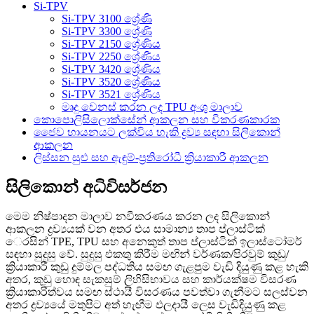
Si-TPV
Si-TPV 3100 ශ්‍රේණි
Si-TPV 3300 ශ්‍රේණි
Si-TPV 2150 ශ්‍රේණිය
Si-TPV 2250 ශ්‍රේණිය
Si-TPV 3420 ශ්‍රේණිය
Si-TPV 3520 ශ්‍රේණිය
Si-TPV 3521 ශ්‍රේණිය
මෘදු වෙනස් කරන ලද TPU අංශු මාලාව
කොපොලිසිලොක්සේන් ආකලන සහ විකරණකාරක
ජෛව හායනයට ලක්විය හැකි ද්‍රව්‍ය සඳහා සිලිකොන්
ආකලන
ලිස්සන සුළු සහ ඇඳුම්-ප්‍රතිරෝධී ක්‍රියාකාරී ආකලන
සිලිකොන් අධිවිසර්ජන
මෙම නිෂ්පාදන මාලාව නවීකරණය කරන ලද සිලිකොන්
ආකලන ද්‍රව්‍යයක් වන අතර එය සාමාන්‍ය තාප ප්ලාස්ටික්
ෙරසින් TPE, TPU සහ අනෙකුත් තාප ප්ලාස්ටික් ඉලාස්ටෝමර්
සඳහා සුදුසු වේ. සුදුසු එකතු කිරීම මඟින් වර්ණක/පිරවුම් කුඩු/
ක්‍රියාකාරී කුඩු දුම්මල පද්ධතිය සමඟ ගැළපුම වැඩි දියුණු කළ හැකි
අතර, කුඩු හොඳ සැකසුම් ලිහිසිභාවය සහ කාර්යක්ෂම විසරණ
ක්‍රියාකාරිත්වය සමඟ ස්ථායී විසරණය පවත්වා ගැනීමට සලස්වන
අතර ද්‍රව්‍යයේ මතුපිට අත් හැඟීම ඵලදායී ලෙස වැඩිදියුණු කළ