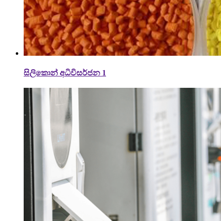
සිලිකොන් අධිවිසර්ජන 1