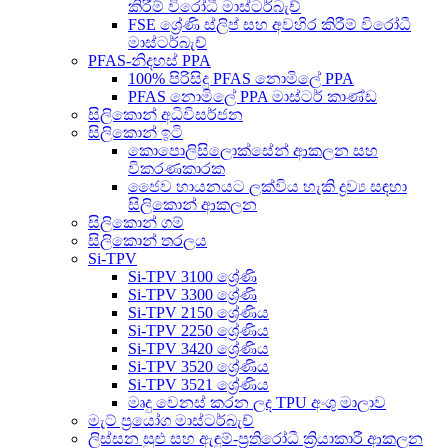
කිරීම් විරෝධී මාස්ටර්බැච්
FSE ශ්‍රේණි ස්ලිප් සහ අවහිර කිරීම් විරෝධී
මාස්ටර්බැච්
PFAS-නිදහස් PPA
100% පිරිසිදු PFAS නොමිලේ PPA
PFAS නොමිලේ PPA මාස්ටර් කාණ්ඩ
සිලිකොන් අධිවිසර්ජන
සිලිකොන් ඉටි
කොපොලිසිලොක්සේන් ආකලන සහ
විකරණකාරක
ජෛව හායනයට ලක්විය හැකි ද්‍රව්‍ය සඳහා
සිලිකොන් ආකලන
සිලිකොන් ගම්
සිලිකොන් තරලය
Si-TPV
Si-TPV 3100 ශ්‍රේණි
Si-TPV 3300 ශ්‍රේණි
Si-TPV 2150 ශ්‍රේණිය
Si-TPV 2250 ශ්‍රේණිය
Si-TPV 3420 ශ්‍රේණිය
Si-TPV 3520 ශ්‍රේණිය
Si-TPV 3521 ශ්‍රේණිය
මෘදු වෙනස් කරන ලද TPU අංශු මාලාව
මැට් ප්‍රයෝග මාස්ටර්බැච්
ලිස්සන සුළු සහ ඇඳුම්-ප්‍රතිරෝධී ක්‍රියාකාරී ආකලන