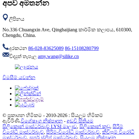
අපව අමතන්න
ලිපිනය
No.336 Chuangxin Ave, Qingbaijiang කාර්මික කලාපය, 610300,
Chengdu, China.
දුරකථන
86-028-83625089
86-15108280799
විද්‍යුත් තැපෑල
amy.wang@silike.cn
විමසීම් යවන්න
© ප්‍රකාශන හිමිකම - 2010-2026 : සියලුම හිමිකම්
ඇවිරිණි.
විශේෂාංග නිෂ්පාදන
-
අඩවි සිතියම
සිලිකොන් මාස්ටර්බැච් LYSI මාලාව
,
සිලිකොන් කුඩු
,
සීරීම්
විරෝධී මාස්ටර්බැච්
,
සීරීම්-විරෝධී මාස්ටර්බැච්
,
කිවිසුම් විරෝධී
මාස්ටර්බැච්
,
සුපර් ස්ලිප් මාස්ටර්බැච්
,
සියලුම නිෂ්පාදන