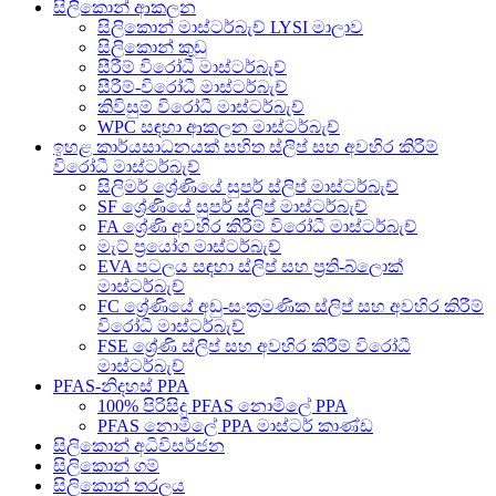
සිලිකොන් ආකලන
සිලිකොන් මාස්ටර්බැච් LYSI මාලාව
සිලිකොන් කුඩු
සීරීම් විරෝධී මාස්ටර්බැච්
සීරීම්-විරෝධී මාස්ටර්බැච්
කිවිසුම් විරෝධී මාස්ටර්බැච්
WPC සඳහා ආකලන මාස්ටර්බැච්
ඉහළ කාර්යසාධනයක් සහිත ස්ලිප් සහ අවහිර කිරීම්
විරෝධී මාස්ටර්බැච්
සිලිමර් ශ්‍රේණියේ සුපර් ස්ලිප් මාස්ටර්බැච්
SF ශ්‍රේණියේ සුපර් ස්ලිප් මාස්ටර්බැච්
FA ශ්‍රේණි අවහිර කිරීම් විරෝධී මාස්ටර්බැච්
මැට් ප්‍රයෝග මාස්ටර්බැච්
EVA පටලය සඳහා ස්ලිප් සහ ප්‍රති-බ්ලොක්
මාස්ටර්බැච්
FC ශ්‍රේණියේ අඩු-සංක්‍රමණික ස්ලිප් සහ අවහිර කිරීම්
විරෝධී මාස්ටර්බැච්
FSE ශ්‍රේණි ස්ලිප් සහ අවහිර කිරීම් විරෝධී
මාස්ටර්බැච්
PFAS-නිදහස් PPA
100% පිරිසිදු PFAS නොමිලේ PPA
PFAS නොමිලේ PPA මාස්ටර් කාණ්ඩ
සිලිකොන් අධිවිසර්ජන
සිලිකොන් ගම්
සිලිකොන් තරලය