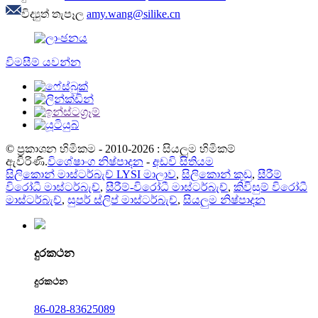
විද්‍යුත් තැපෑල
amy.wang@silike.cn
විමසීම් යවන්න
© ප්‍රකාශන හිමිකම - 2010-2026 : සියලුම හිමිකම්
ඇවිරිණි.
විශේෂාංග නිෂ්පාදන
-
අඩවි සිතියම
සිලිකොන් මාස්ටර්බැච් LYSI මාලාව
,
සිලිකොන් කුඩු
,
සීරීම්
විරෝධී මාස්ටර්බැච්
,
සීරීම්-විරෝධී මාස්ටර්බැච්
,
කිවිසුම් විරෝධී
මාස්ටර්බැච්
,
සුපර් ස්ලිප් මාස්ටර්බැච්
,
සියලුම නිෂ්පාදන
දුරකථන
දුරකථන
86-028-83625089