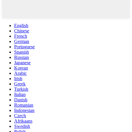
English
Chinese
French
German
Portuguese
Spanish
Russian
Japanese
Korean
Arabic
Irish
Greek
Turkish
Italian
Danish
Romanian
Indonesian
Czech
Afrikaans
Swedish
Polish