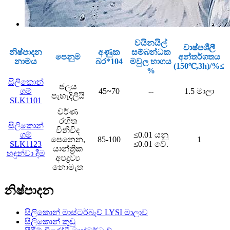
වයිනයිල්
වාෂ්පශීලී
නිෂ්පාදන
අණුක
සම්බන්ධක
පෙනුම
අන්තර්ගතය
නාමය
බර*104
මවුල භාගය
(150℃,3h)/%≤
%
සිලිකොන්
ජලය
ගම්
45~70
--
1.5 මාලා
පැහැදිලියි
SLK1101
වර්ණ
රහිත
සිලිකොන්
විනිවිද
ගම්
≤0.01 යනු
පෙනෙන,
85-100
1
SLK1123
≤0.01 වේ.
යාන්ත්‍රික
හඳුන්වා දීම
අපද්‍රව්‍ය
නොමැත
නිෂ්පාදන
සිලිකොන් මාස්ටර්බැච් LYSI මාලාව
සිලිකොන් කුඩු