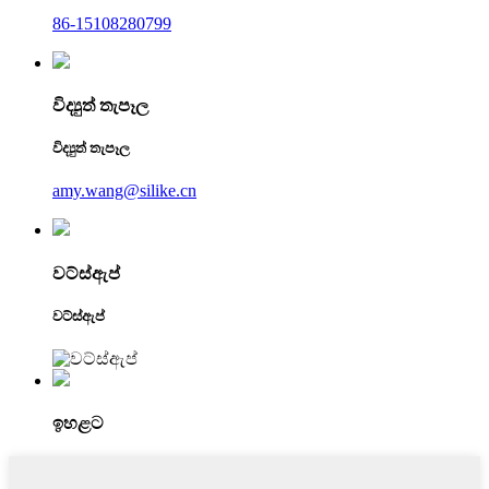
86-15108280799
විද්‍යුත් තැපෑල
විද්‍යුත් තැපෑල
amy.wang@silike.cn
වට්ස්ඇප්
වට්ස්ඇප්
ඉහළට