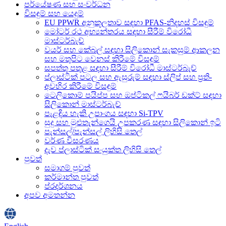
පර්යේෂණ සහ සංවර්ධන
විසඳුම් සහ යෙදුම්
EU PPWR අනුකූලතාව සඳහා PFAS-නිදහස් විසඳුම්
මෝටර් රථ අභ්‍යන්තරය සඳහා සීරීම් විරෝධී
මාස්ටර්බැච්
වයර් සහ කේබල් සඳහා සිලිකොන් සැකසුම් ආකලන
සහ මතුපිට වෙනස් කිරීමේ විසඳුම්
සපත්තු පතුළ සඳහා සීරීම් විරෝධී මාස්ටර්බැච්
ප්ලාස්ටික් පටල සහ ඇසුරුම් සඳහා ස්ලිප් සහ ප්‍රති-
අවහිර කිරීමේ විසඳුම්
ටෙලිකොම් පයිප්ප සහ ඔප්ටිකල් ෆයිබර් ඩක්ට් සඳහා
සිලිකොන් මාස්ටර්බැච්
පැළඳිය හැකි උපාංගය සඳහා Si-TPV
සුදු සහ මුළුතැන්ගෙයි උපකරණ සඳහා සිලිකොන් ඉටි
පැන්සල්/පැන්සල් ලිහිසි තෙල්
වර්ණ විසරණය
දැව ප්ලාස්ටික් සංයුක්ත ලිහිසි තෙල්
පුවත්
සමාගම් පුවත්
කර්මාන්ත පුවත්
ප්රදර්ශනය
අපව අමතන්න