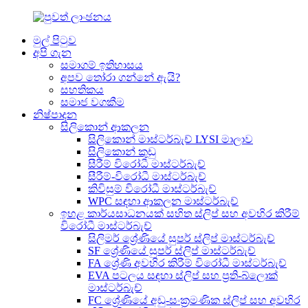
මුල් පිටුව
අපි ගැන
සමාගම් ඉතිහාසය
අපව තෝරා ගන්නේ ඇයි?
සහතිකය
සමාජ වගකීම
නිෂ්පාදන
සිලිකොන් ආකලන
සිලිකොන් මාස්ටර්බැච් LYSI මාලාව
සිලිකොන් කුඩු
සීරීම් විරෝධී මාස්ටර්බැච්
සීරීම්-විරෝධී මාස්ටර්බැච්
කිවිසුම් විරෝධී මාස්ටර්බැච්
WPC සඳහා ආකලන මාස්ටර්බැච්
ඉහළ කාර්යසාධනයක් සහිත ස්ලිප් සහ අවහිර කිරීම්
විරෝධී මාස්ටර්බැච්
සිලිමර් ශ්‍රේණියේ සුපර් ස්ලිප් මාස්ටර්බැච්
SF ශ්‍රේණියේ සුපර් ස්ලිප් මාස්ටර්බැච්
FA ශ්‍රේණි අවහිර කිරීම් විරෝධී මාස්ටර්බැච්
EVA පටලය සඳහා ස්ලිප් සහ ප්‍රති-බ්ලොක්
මාස්ටර්බැච්
FC ශ්‍රේණියේ අඩු-සංක්‍රමණික ස්ලිප් සහ අවහිර