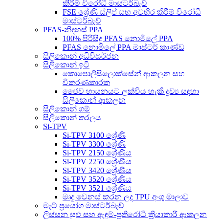
කිරීම් විරෝධී මාස්ටර්බැච්
FSE ශ්‍රේණි ස්ලිප් සහ අවහිර කිරීම් විරෝධී
මාස්ටර්බැච්
PFAS-නිදහස් PPA
100% පිරිසිදු PFAS නොමිලේ PPA
PFAS නොමිලේ PPA මාස්ටර් කාණ්ඩ
සිලිකොන් අධිවිසර්ජන
සිලිකොන් ඉටි
කොපොලිසිලොක්සේන් ආකලන සහ
විකරණකාරක
ජෛව හායනයට ලක්විය හැකි ද්‍රව්‍ය සඳහා
සිලිකොන් ආකලන
සිලිකොන් ගම්
සිලිකොන් තරලය
Si-TPV
Si-TPV 3100 ශ්‍රේණි
Si-TPV 3300 ශ්‍රේණි
Si-TPV 2150 ශ්‍රේණිය
Si-TPV 2250 ශ්‍රේණිය
Si-TPV 3420 ශ්‍රේණිය
Si-TPV 3520 ශ්‍රේණිය
Si-TPV 3521 ශ්‍රේණිය
මෘදු වෙනස් කරන ලද TPU අංශු මාලාව
මැට් ප්‍රයෝග මාස්ටර්බැච්
ලිස්සන සුළු සහ ඇඳුම්-ප්‍රතිරෝධී ක්‍රියාකාරී ආකලන