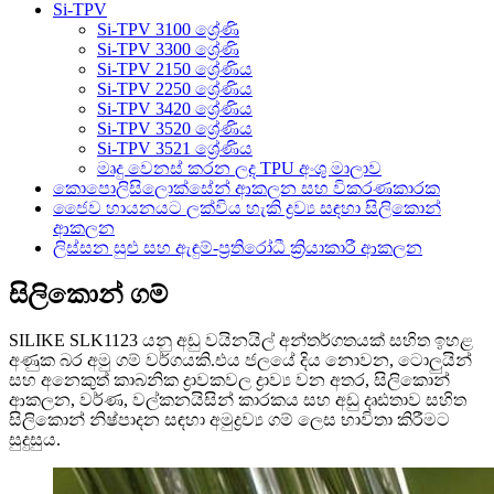
Si-TPV
Si-TPV 3100 ශ්‍රේණි
Si-TPV 3300 ශ්‍රේණි
Si-TPV 2150 ශ්‍රේණිය
Si-TPV 2250 ශ්‍රේණිය
Si-TPV 3420 ශ්‍රේණිය
Si-TPV 3520 ශ්‍රේණිය
Si-TPV 3521 ශ්‍රේණිය
මෘදු වෙනස් කරන ලද TPU අංශු මාලාව
කොපොලිසිලොක්සේන් ආකලන සහ විකරණකාරක
ජෛව හායනයට ලක්විය හැකි ද්‍රව්‍ය සඳහා සිලිකොන්
ආකලන
ලිස්සන සුළු සහ ඇඳුම්-ප්‍රතිරෝධී ක්‍රියාකාරී ආකලන
සිලිකොන් ගම්
SILIKE SLK1123 යනු අඩු වයිනයිල් අන්තර්ගතයක් සහිත ඉහළ
අණුක බර අමු ගම් වර්ගයකි.එය ජලයේ දිය නොවන, ටොලුයින්
සහ අනෙකුත් කාබනික ද්‍රාවකවල ද්‍රාව්‍ය වන අතර, සිලිකොන්
ආකලන, වර්ණ, වල්කනයිසින් කාරකය සහ අඩු දෘඪතාව සහිත
සිලිකොන් නිෂ්පාදන සඳහා අමුද්‍රව්‍ය ගම් ලෙස භාවිතා කිරීමට
සුදුසුය.