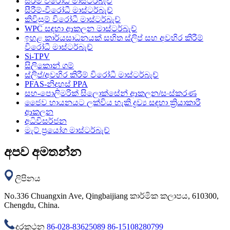
සීරීම් විරෝධී මාස්ටර්බැච්
සීරීම්-විරෝධී මාස්ටර්බැච්
කිවිසුම් විරෝධී මාස්ටර්බැච්
WPC සඳහා ආකලන මාස්ටර්බැච්
ඉහළ කාර්යසාධනයක් සහිත ස්ලිප් සහ අවහිර කිරීම්
විරෝධී මාස්ටර්බැච්
Si-TPV
සිලිකොන් ගම්
ස්ලිප්/අවහිර කිරීම් විරෝධී මාස්ටර්බැච්
PFAS-නිදහස් PPA
සහ-පොලිමරික් සිලොක්සේන් ආකලන/සංස්කරණ
ජෛව හායනයට ලක්විය හැකි ද්‍රව්‍ය සඳහා ක්‍රියාකාරී
ආකලන
අධිවිසර්ජන
මැට් ප්‍රයෝග මාස්ටර්බැච්
අපව අමතන්න
ලිපිනය
No.336 Chuangxin Ave, Qingbaijiang කාර්මික කලාපය, 610300,
Chengdu, China.
දුරකථන
86-028-83625089
86-15108280799