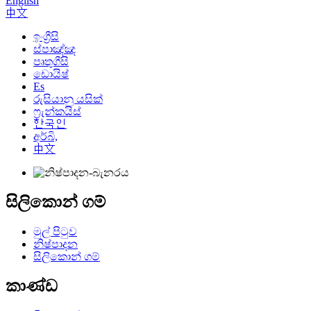
English
中文
ඉංග්‍රීසි
ස්පාඤ්ඤ
පෘතුගීසි
ඩොයිෂ්
Es
රුසියානු යසික්
ෆ්‍රැන්කයිස්
한국인
අර්බි,
中文
සිලිකොන් ගම්
මුල් පිටුව
නිෂ්පාදන
සිලිකොන් ගම්
කාණ්ඩ